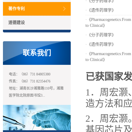
·
《分子药理学》
著作专利
·
《遗传药理学》
·
《Pharmacogenetics:From 
道德建设
to Clinical》
·
《分子药理学》
·
《遗传药理学》
联系我们
·
《Pharmacogenetics:From 
to Clinical》
已获国家
电话：（86）731 84805380
传真：（86）731 82354476
地址：湖南长沙湘雅路110号，湘雅
1．周宏灏
医学院北院原图书馆3...
造方法和应用
2．周宏灏
基因芯片及其